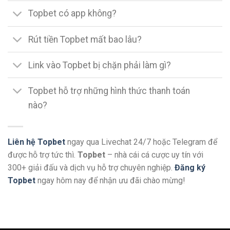
Topbet có app không?
Rút tiền Topbet mất bao lâu?
Link vào Topbet bị chặn phải làm gì?
Topbet hỗ trợ những hình thức thanh toán
nào?
Liên hệ Topbet
ngay qua Livechat 24/7 hoặc Telegram để
được hỗ trợ tức thì.
Topbet
– nhà cái cá cược uy tín với
300+ giải đấu và dịch vụ hỗ trợ chuyên nghiệp.
Đăng ký
Topbet
ngay hôm nay để nhận ưu đãi chào mừng!