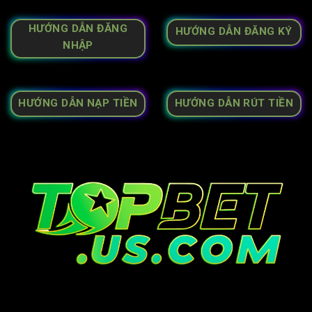
HƯỚNG DẪN ĐĂNG
HƯỚNG DẪN ĐĂNG KÝ
NHẬP
HƯỚNG DẪN NẠP TIỀN
HƯỚNG DẪN RÚT TIỀN