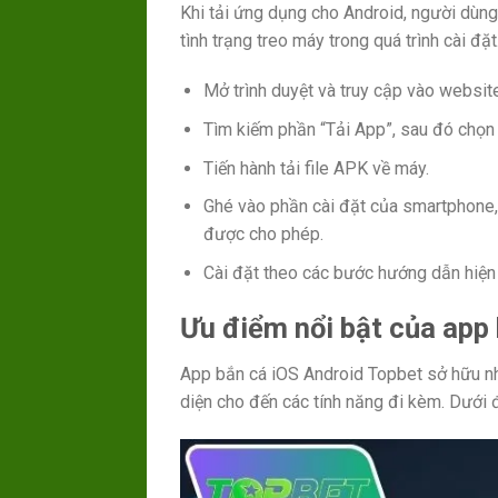
Khi tải ứng dụng cho Android, người dùng 
tình trạng treo máy trong quá trình cài đặ
Mở trình duyệt và truy cập vào websit
Tìm kiếm phần “Tải App”, sau đó chọn
Tiến hành tải file APK về máy.
Ghé vào phần cài đặt của smartphone,
được cho phép.
Cài đặt theo các bước hướng dẫn hiện 
Ưu điểm nổi bật của app
App bắn cá iOS Android Topbet sở hữu nhi
diện cho đến các tính năng đi kèm. Dưới 