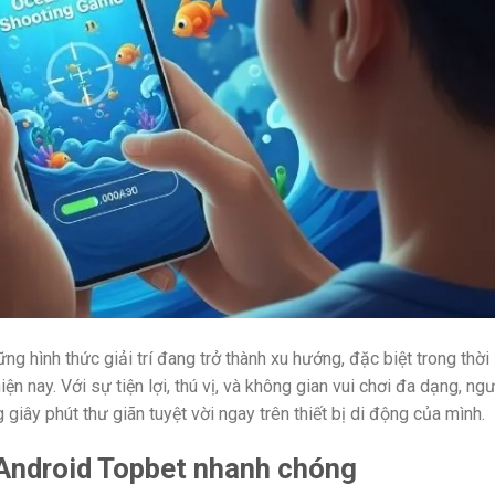
ng hình thức giải trí đang trở thành xu hướng, đặc biệt trong thời
 nay. Với sự tiện lợi, thú vị, và không gian vui chơi đa dạng, ng
giây phút thư giãn tuyệt vời ngay trên thiết bị di động của mình.
 Android Topbet nhanh chóng