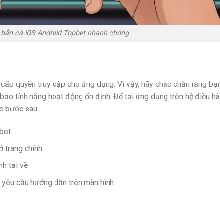
 bắn cá iOS Android Topbet nhanh chóng
cấp quyền truy cập cho ứng dụng. Vì vậy, hãy chắc chắn rằng bạ
ảo tính năng hoạt động ổn định. Để tải ứng dụng trên hệ điều h
ác bước sau:
bet.
 trang chính.
h tải về.
eo yêu cầu hướng dẫn trên màn hình.