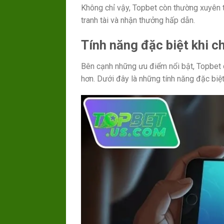
Không chỉ vậy, Topbet còn thường xuyên t
tranh tài và nhận thưởng hấp dẫn.
Tính năng đặc biệt khi c
Bên cạnh những ưu điểm nổi bật, Topbet cò
hơn. Dưới đây là những tính năng đặc biệt