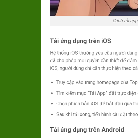
Cách tải app
Tải ứng dụng trên iOS
Hệ thống iOS thường yêu cầu người dùng 
đã cho phép mọi quyền cần thiết để đảm b
iOS, người dùng chỉ cần thực hiện theo c
Truy cập vào trang homepage của Top
Tìm kiếm mục “Tải App” đặt trực diện ở
Chọn phiên bản iOS để bắt đầu quá trìn
Sau khi tải xong, tiến hành cài đặt th
Tải ứng dụng trên Android