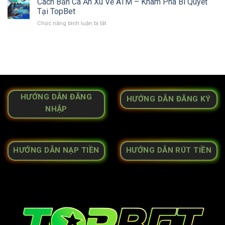
Cách Bắn Cá Ăn Xu Về ATM – Khám Phá Bí Quyết
Mối
Tỷ
luật
nguy
Tại TopBet
Lệ
chơi
hiểm
Thắng
Chức năng bình luận bị tắt
ở
bắn
xoay
Cách
cá
quanh
Bắn
–
Cá
Khám
Ăn
phá
Xu
bí
Về
ẩn
ATM
của
–
trò
HƯỚNG DẪN ĐĂNG
HƯỚNG DẪN ĐĂNG KÝ
Khám
chơi
NHẬP
Phá
Bí
Quyết
Tại
TopBet
HƯỚNG DẪN NẠP TIỀN
HƯỚNG DẪN RÚT TIỀN