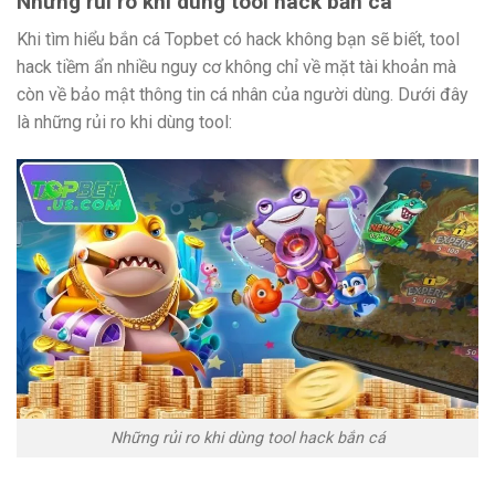
Những rủi ro khi dùng tool hack bắn cá
Khi tìm hiểu bắn cá Topbet có hack không bạn sẽ biết, tool
hack tiềm ẩn nhiều nguy cơ không chỉ về mặt tài khoản mà
còn về bảo mật thông tin cá nhân của người dùng. Dưới đây
là những rủi ro khi dùng tool:
Những rủi ro khi dùng tool hack bắn cá