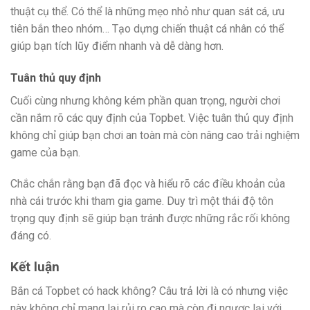
thuật cụ thể. Có thể là những mẹo nhỏ như quan sát cá, ưu
tiên bắn theo nhóm… Tạo dựng chiến thuật cá nhân có thể
giúp bạn tích lũy điểm nhanh và dễ dàng hơn.
Tuân thủ quy định
Cuối cùng nhưng không kém phần quan trọng, người chơi
cần nắm rõ các quy định của Topbet. Việc tuân thủ quy định
không chỉ giúp bạn chơi an toàn mà còn nâng cao trải nghiệm
game của bạn.
Chắc chắn rằng bạn đã đọc và hiểu rõ các điều khoản của
nhà cái trước khi tham gia game. Duy trì một thái độ tôn
trọng quy định sẽ giúp bạn tránh được những rắc rối không
đáng có.
Kết luận
Bắn cá Topbet có hack không? Câu trả lời là có nhưng việc
này không chỉ mang lại rủi ro cao mà còn đi ngược lại với