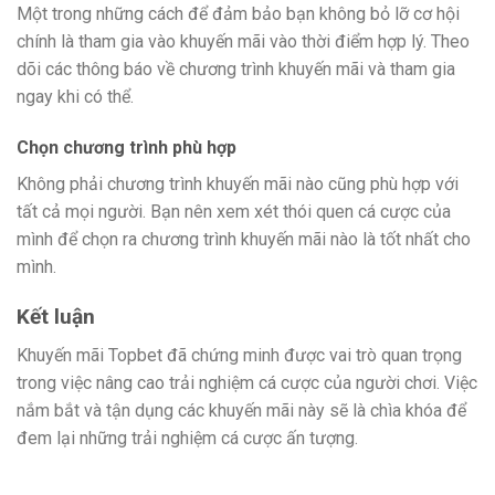
Một trong những cách để đảm bảo bạn không bỏ lỡ cơ hội
chính là tham gia vào khuyến mãi vào thời điểm hợp lý. Theo
dõi các thông báo về chương trình khuyến mãi và tham gia
ngay khi có thể.
Chọn chương trình phù hợp
Không phải chương trình khuyến mãi nào cũng phù hợp với
tất cả mọi người. Bạn nên xem xét thói quen cá cược của
mình để chọn ra chương trình khuyến mãi nào là tốt nhất cho
mình.
Kết luận
Khuyến mãi Topbet đã chứng minh được vai trò quan trọng
trong việc nâng cao trải nghiệm cá cược của người chơi. Việc
nắm bắt và tận dụng các khuyến mãi này sẽ là chìa khóa để
đem lại những trải nghiệm cá cược ấn tượng.