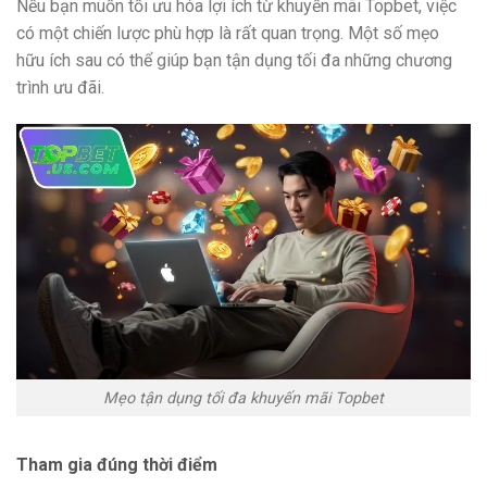
Nếu bạn muốn tối ưu hóa lợi ích từ khuyến mãi Topbet, việc
có một chiến lược phù hợp là rất quan trọng. Một số mẹo
hữu ích sau có thể giúp bạn tận dụng tối đa những chương
trình ưu đãi.
Mẹo tận dụng tối đa khuyến mãi Topbet
Tham gia đúng thời điểm