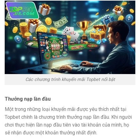
Các chương trình khuyến mãi Topbet nổi bật
Thưởng nạp lần đầu
Một trong những loại khuyến mãi được yêu thích nhất tại
Topbet chính là chương trình thưởng nạp lần đầu. Khi người
chơi thực hiện lần nạp đầu tiên vào tài khoản của mình, họ
sẽ nhận được một khoản thưởng nhất định.