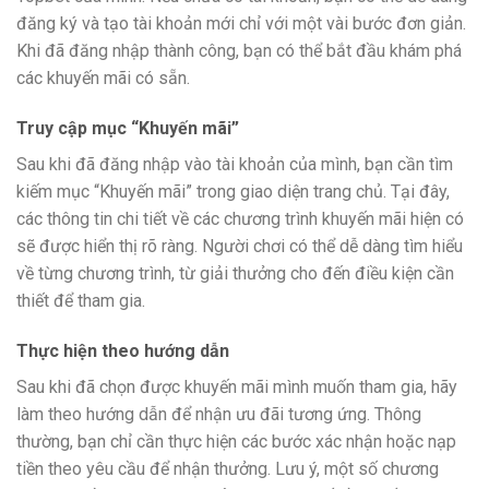
đăng ký và tạo tài khoản mới chỉ với một vài bước đơn giản.
Khi đã đăng nhập thành công, bạn có thể bắt đầu khám phá
các khuyến mãi có sẵn.
Truy cập mục “Khuyến mãi”
Sau khi đã đăng nhập vào tài khoản của mình, bạn cần tìm
kiếm mục “Khuyến mãi” trong giao diện trang chủ. Tại đây,
các thông tin chi tiết về các chương trình khuyến mãi hiện có
sẽ được hiển thị rõ ràng. Người chơi có thể dễ dàng tìm hiểu
về từng chương trình, từ giải thưởng cho đến điều kiện cần
thiết để tham gia.
Thực hiện theo hướng dẫn
Sau khi đã chọn được khuyến mãi mình muốn tham gia, hãy
làm theo hướng dẫn để nhận ưu đãi tương ứng. Thông
thường, bạn chỉ cần thực hiện các bước xác nhận hoặc nạp
tiền theo yêu cầu để nhận thưởng. Lưu ý, một số chương