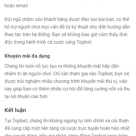
hoặc email.
Đội ngũ chăm sóc khách hàng được đào tạo bài bản, có thể
hỗ trợ người chơi mọi vấn đề từ kỹ thuật cho đến hướng dẫn
thao tác trên hệ thống. Bạn sẽ không bao giờ cảm thấy đơn
độc trong hành trình cá cược cùng Topbet.
Khuyến mãi đa dạng
Chúng tôi luôn nỗ lực tạo ra những khuyến mãi hấp dẫn
nhằm tri ân người chơi. Chỉ cần tham gia vào Topbet, bạn sẽ
được trải nghiệm nhiều chương trình khuyến mãi thú vị, việc
này giúp bạn có thêm nhiều cơ hội để tăng cường vốn và thu
lại lợi nhuận cao hơn.
Kết luận
Tại Topbet, chúng tôi không ngừng tự tinh chỉnh và cải thiện
để cung cấp một nền tảng cá cược trực tuyến hoàn hảo nhất
cho người dùng. Hãy gia nhập cộng đồng Topbet ngay hôm