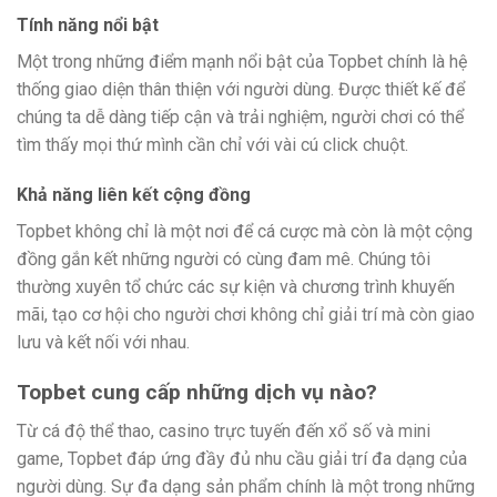
Tính năng nổi bật
Một trong những điểm mạnh nổi bật của Topbet chính là hệ
thống giao diện thân thiện với người dùng. Được thiết kế để
chúng ta dễ dàng tiếp cận và trải nghiệm, người chơi có thể
tìm thấy mọi thứ mình cần chỉ với vài cú click chuột.
Khả năng liên kết cộng đồng
Topbet không chỉ là một nơi để cá cược mà còn là một cộng
đồng gắn kết những người có cùng đam mê. Chúng tôi
thường xuyên tổ chức các sự kiện và chương trình khuyến
mãi, tạo cơ hội cho người chơi không chỉ giải trí mà còn giao
lưu và kết nối với nhau.
Topbet cung cấp những dịch vụ nào?
Từ cá độ thể thao, casino trực tuyến đến xổ số và mini
game, Topbet đáp ứng đầy đủ nhu cầu giải trí đa dạng của
người dùng. Sự đa dạng sản phẩm chính là một trong những