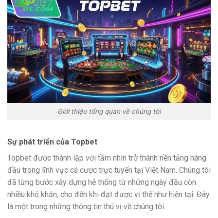
Giới thiệu tổng quan về chúng tôi
Sự phát triển của Topbet
Topbet được thành lập với tầm nhìn trở thành nền tảng hàng
đầu trong lĩnh vực cá cược trực tuyến tại Việt Nam. Chúng tôi
đã từng bước xây dựng hệ thống từ những ngày đầu còn
nhiều khó khăn, cho đến khi đạt được vị thế như hiện tại. Đây
là một trong những thông tin thú vị về chúng tôi.