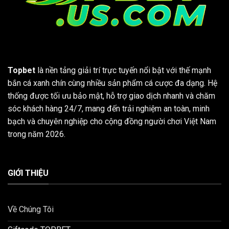
Topbet
là nền tảng giải trí trực tuyến nổi bật với thế mạnh
bắn cá xanh chín cùng nhiều sản phẩm cá cược đa dạng. Hệ
thống được tối ưu bảo mật, hỗ trợ giao dịch nhanh và chăm
sóc khách hàng 24/7, mang đến trải nghiệm an toàn, minh
bạch và chuyên nghiệp cho cộng đồng người chơi Việt Nam
trong năm 2026.
GIỚI THIỆU
Về Chúng Tôi