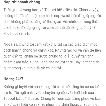
Nạp rút nhanh chóng
Thời gian là vàng bạc, và Topbet hiểu điều đó. Chính vì vậy,
chúng tôi đã cải thiện quy trình nạp và rút tiền để giúp người
chơi không phải lo lắng về thời gian. Với nhiều phương thức
thanh toán đa dạng, người chơi có thể dễ dàng quản lý tài
khoản của mình.
Ngoài ra, chúng tôi cam kết xử lý tất cả các giao dịch một
cách nhanh chóng và chính xác. Những rắc rối và vấn đề liên
quan đến tài chính sẽ được chúng tôi giải quyết tận tình
nhằm đảm bảo sự hài lòng cho người chơi. Đây là thông tin
quan trọng khi tìm hiểu về chúng tôi.
Hỗ trợ 24/7
Không gì tuyệt vời hơn khi người chơi biết rằng họ có sự hỗ
trợ từ đội ngũ nhân viên chuyên nghiệp và nhiệt tình của
Topbet bất cứ lúc nào. Chúng tôi luôn sẵn sàng phục vụ bạn
24/7 qua nhiều kênh khác nhau như điện thoại, chat online