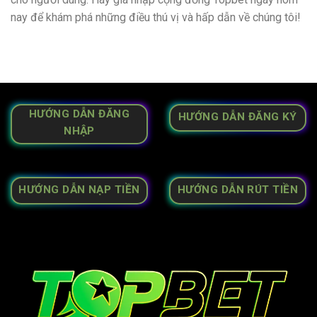
nay để khám phá những điều thú vị và hấp dẫn về chúng tôi!
HƯỚNG DẪN ĐĂNG
HƯỚNG DẪN ĐĂNG KÝ
NHẬP
HƯỚNG DẪN NẠP TIỀN
HƯỚNG DẪN RÚT TIỀN